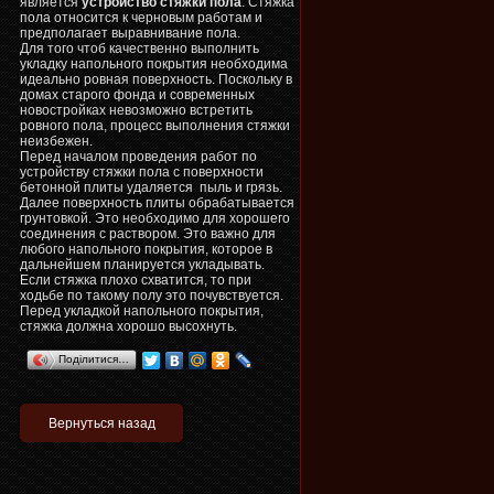
является
устройство стяжки пола
. Стяжка
пола относится к черновым работам и
предполагает выравнивание пола.
Для того чтоб качественно выполнить
укладку напольного покрытия необходима
идеально ровная поверхность. Поскольку в
домах старого фонда и современных
новостройках невозможно встретить
ровного пола, процесс выполнения стяжки
неизбежен.
Перед началом проведения работ по
устройству стяжки пола с поверхности
бетонной плиты удаляется
пыль и грязь.
Далее поверхность плиты обрабатывается
грунтовкой. Это необходимо для хорошего
соединения с раствором. Это важно для
любого напольного покрытия, которое в
дальнейшем планируется укладывать.
Если стяжка плохо схватится, то при
ходьбе по такому полу это почувствуется.
Перед укладкой напольного покрытия,
стяжка должна хорошо высохнуть.
Поділитися…