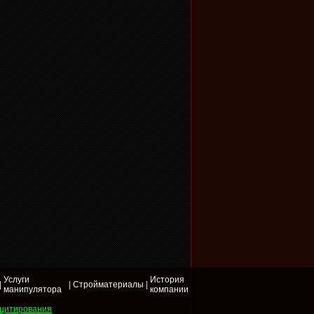
Услуги
История
|
|
Стройматериалы
|
манипулятора
компании