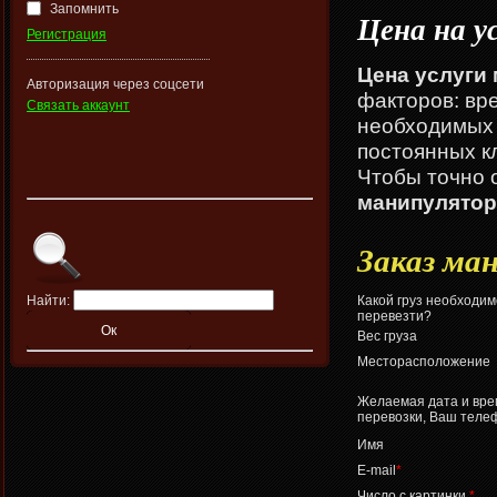
Запомнить
Цена на у
Регистрация
Цена услуги
Авторизация через соцсети
факторов: вре
Связать аккаунт
необходимых 
постоянных к
Чтобы точно 
манипулятор
Заказ ма
Найти:
Какой груз необходим
перевезти?
Вес груза
Месторасположение
Желаемая дата и вре
перевозки, Ваш теле
Имя
E-mail
*
Число с картинки
*