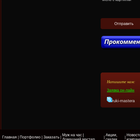
Напишите нам:
Заявка он-лайн
ruki-mastera
Муж на час |
Акции,
Новост
Главная
|
Портфолио
|
Заказать
|
|
|
Домашний мастер
скидки
компан