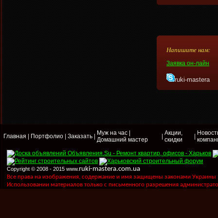
Напишите нам:
Заявка он-лайн
ruki-mastera
Муж на час |
Акции,
Новост
Главная
|
Портфолио
|
Заказать
|
|
|
Домашний мастер
скидки
компан
ruki-mastera.com.ua
Copyright © 2008 - 2015 www.
Все права на изображения, содержание и имя защищены законами Украины "Пр
Использовании материалов только с письменного разрешения администрато