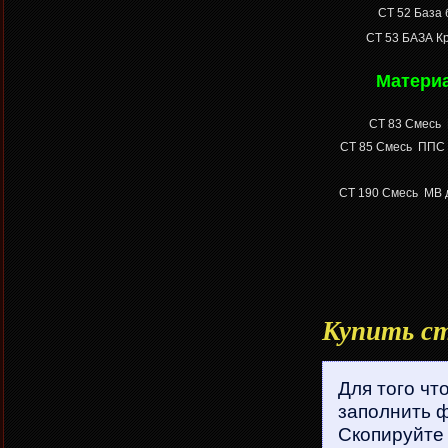
СT 52 База 
СТ 53 БАЗА
Кр
Матери
СТ 83
Смесь
СТ 85
Смесь
ППС 
CT 190
Смесь
МВ 
Купить ст
Для того чт
заполнить ф
Скопируйте