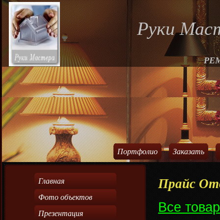
Руки Мас
РЕ
Портфолио
Заказать
Прайс Отд
Главная
Фото объектов
Все това
Презентация