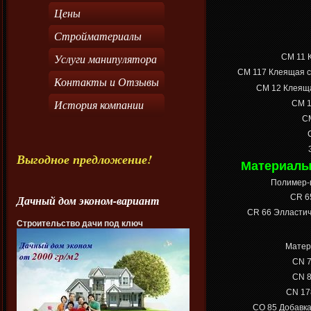
Цены
Стройматериалы
Услуги манипулятора
СМ 11
К
СМ 117
Клеящая см
Контакты и Отзывы
CM 12
Клеяща
История компании
СМ 
С
Выгодное предложение!
Материалы
Полимер-
СR 6
Дачный дом эконом-вариант
СR 66
Элластич
Строительство дачи под ключ
Матер
СN 
CN 
CN 17
СО 85
Добавка