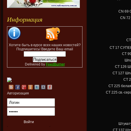
СN 69
Информация
СN 72
СТ
Хотите быть в курсе всех наших новостей?
СТ 17 СУПЕ
Подпишитесь! Введите Ваш email
CT 9
Шпа
Delivered by
FeedBurner
CТ 126
Шп
СТ 127
Шпа
СТ 2
СТ 225 бела
СТ 225
св.-сер
Авторизация
Штукат
CT 137
Шту