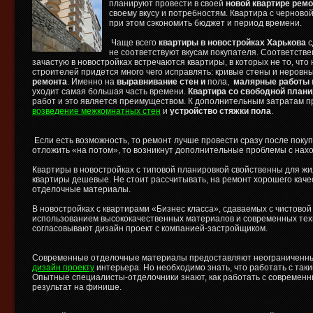
планируют провести в своей
новой
квартире рем
своему вкусу и потребностям. Квартира с черново
при этом сэкономить бюджет и период времени.
Чаще всего
квартиры в новостройках Харькова
не соответствуют вкусам покупателя. Соответстве
зачастую в новостройках встречаются квартиры, в которых не то, что
строителей придется много чего исправлять: кривые стены и неровн
ремонта
. Именно на
выравнивание стен и
пола,
малярные работы
уходит самая большая часть времени.
Квартира со свободной план
работ и это является преимуществом. К дополнительным затратам п
возведение межкомнатных стен
и
устройство стяжки пола
.
Если есть возможность, то ремонт лучше провести сразу после поку
отложить «на потом», то возникнут дополнительные проблемы с нах
Квартиры в новостройках с типовой планировкой свойственны для жил
квартиры дешевые. Не стоит рассчитывать, на ремонт хорошего каче
отделочные материалы.
В новостройках с квартирами «Бизнес класса», сдаваемых с чистовой
использованием высококачественных материалов и современных техн
согласовывают дизайн проект с компанией-застройщиком.
Современные отделочные материалы предоставляют неограниченны
дизайн проекту
интерьера. Но необходимо знать, что работать с та
Опытные специалисты-отделочники знают, как работать с современ
результат на финише.