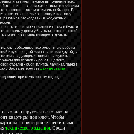
предполагает комплексное выполнение всех
, работающие давно вместе, стремятся общими
 качественно, так и максимально быстро. Во
бя ответственность за закупку и поставку
та, разумное расходования бюджетных
просов.
нсов, которые могут возникнуть, если будете
ьги, поскольку цены у бригады, выполняющей
зятых мастеров, выполняющих отдельные
елик, как необходимо, все ремонтные работы
нной и кухне, одной комнаты, потом другой, и
а потом, следующим этапом, приступить к
ериалы для черновых работ - цемент,
овой отделки - обои, плитка, ламинат, паркет
можно Вас заинтересует
данная статья
.
 под ключ
при комплексном подходе
тель ориентируются не только на
онт квартиры под ключ. Чтобы
квартиры в новостройке, необходимо
ния
технического задания
. Среди
овостройке: