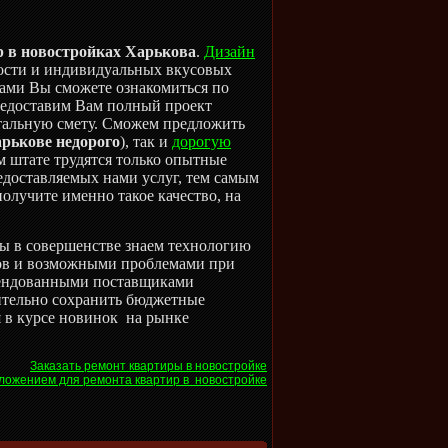
р в новостройках Харькова
.
Дизайн
сти и индивидуальных вкусовых
тами Вы сможете ознакомиться по
редоставим Вам полный проект
етальную смету. Сможем предложить
рькове недорого
), так и
дорогую
м штате трудятся только опытные
редоставляемых нами услуг, тем самым
олучите именно такое качество, на
мы в совершенстве знаем технологию
дов и возможными проблемами при
омендованными поставщиками
чительно сохранить бюджетные
я в курсе новинок на рынке
Заказать ремонт квартиры в новостройке
ложением для ремонта квартир в новостройке