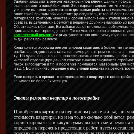
Удобней заказывать
ремонт квартиры «под ключ»
. Данный подход 
этапов ремонта одной бригадой. Этот вариант хорош тем, что люди
усилиями выполнить
ремонтно-отделочные работы
как максимально
главе такой бригады обычно стоит руководитель, который берет на се
материалов, контроль качества и сроков выполненных этапов ремон
средств, выделенных на ремонт и решение других немаловажных во
Обратившись к бригаде, Вы избавитесь от множества проблемных нюа
приглашать мастеров-одиночек. Также можно хорошо сэкономить ден
комплексный ремонт
квартир
существенно ниже, чем у отдельно-в
виды работ при ремонте.
Когда хочется
хороший ремонт в новой квартире
, а бюджет не так в
разбить на
отдельные этапы
, например делать ремонт сначала в ва
т.д. Но лучше и правильнее провести сначала все черновые работы, 
чистовой отделке (при данном способе сначала закупаются строймат
песок, гипсокартон и т.п; а после уже покупаются материалы для чист
и т.д. ). Если принято
решение о получении кредита на ремонт
, воз
Если говорить
о сроках
- в среднем
ремонт квартиры в новостройке
занимает не более 3х месяцев.
Этапы ремонта квартир в новостройке
Приобретая квартиру на первичном рынке жилья,
покупа
стоимость квартиры, но и на то, во сколько обойдется
рем
сориентироваться, в какую сумму выйдет смета ремонта 
определить перечень предстоящих работ, путем составле
основных можно выделить следующие этапы ремонта в н