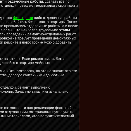
онт
и
отделочные работы
, сделать все по
й отделкой позволяет реализовать свои идеи и
сдаются
без отделки
либо отделочные работы
нно не обойтись без ремонта квартиры. Также
 не проводились отделочные работы, а и после
ые полы. Это наиболее трудоемкие
этапы
при проведении ремонтно-отделочных работ
ировкой
не требует проведения демонтажных
ри ремонте в новостройке можно добавить
пки квартиры. Если
ремонтные работы
одящейся в квартире мебелью.
ья «Экономкласса», но это не значит, что эти
ства, дорогую сантехнику и добротные
 отделкой, ремонт выполнен с
ологий. Зачастую заказчики изначально
е возможности для реализации фантазий по
кими отделочными материалами нужно уметь.
ными материалами, чтоб получить желаемый