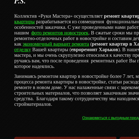
P.S.
Коллектив «Руки Мастера» осуществляет
ремонт кварти
квартиры
разрабатывается из совмещения
функционально
особенностей заказчика. С уже проведенными нами рабо
нашим
фото ремонтов новостроек
. В сжатые сроки мы п
ремонтно-отделочных работ в новостройке и составим д
как
экономичный вариант ремонта
(
ремонт квартир в Ха
отделку
Вашей квартиры (
евроремонт Харьков
). В наше
мастера, и мы очень скрупулезно относимся к качеству п
ручаясь вам, что после проведения
ремонтных работ Вы п
которое надеялись.
Занимаясь ремонтом квартир в новостройке более 7 лет, 
процесса ремонта квартиры в новостройке, статьи расхо
ремонте в новом доме. У нас налаженные связи с зарек
строительных материалов, что позволяет заказчикам зна
средства. Благодаря такому сотрудничеству мы находимс
стройматериалов.
Ознакомиться с выгодным пред