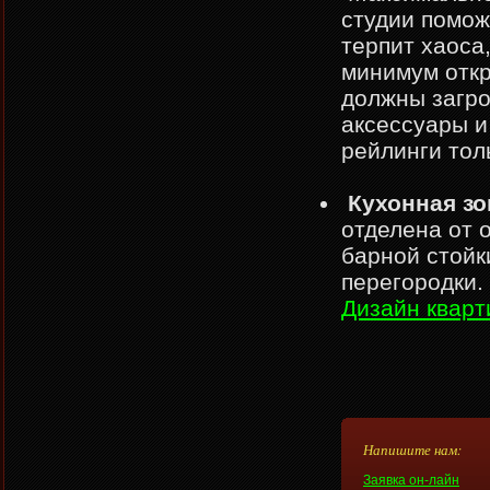
студии помож
терпит хаоса
минимум откр
должны загро
аксессуары и
рейлинги тол
Кухонная з
отделена от 
барной стойк
перегородки.
Дизайн кварт
Напишите нам:
Заявка он-лайн