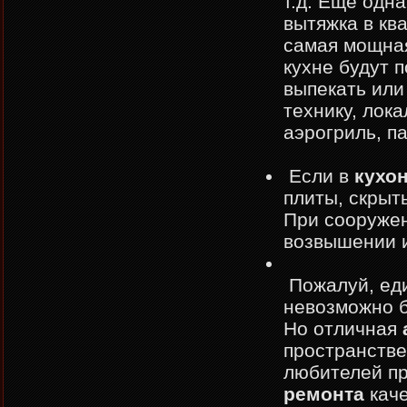
т.д. Еще одн
вытяжка в кв
самая мощная
кухне будут п
выпекать или
технику, лок
аэрогриль, па
Если в
кухо
плиты, скрыт
При сооружен
возвышении и
Пожалуй, ед
невозможно б
Но отличная
пространстве
любителей пр
ремонта
кач