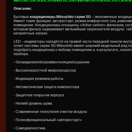
Описание:
Бытовые
кондиционеры Mitsushito серии SG
– экономичные кондиц
Имеют такие функции: авторестарт, режим комфортного сна, равном
помещении. Кондиционеры оснащены «Active carbon» фильтром, сост
которым фильтр задерживает мельчайшие загрязнители воздуха: таб
неприятные запахи.
LED – индикаторы находятся на правой части передней панели внутре
сплит-системы серии SG Mitsushito имеют широкий модельный ряд п
подобрать кондиционер к любому помещению и, в результате, снизит
прибора.
- Охлаждение/обогрев/вентиляция/осушение
- Высокоскоростной микропроцессор
- Индикация режимов работы
- Автоматическая защита компрессора
- Защитное покрытие корпуса
- Низкий уровень шума
- Современная технология очистки воздуха
- Полнофункциональный «авторестарт»
- Самодиагностика