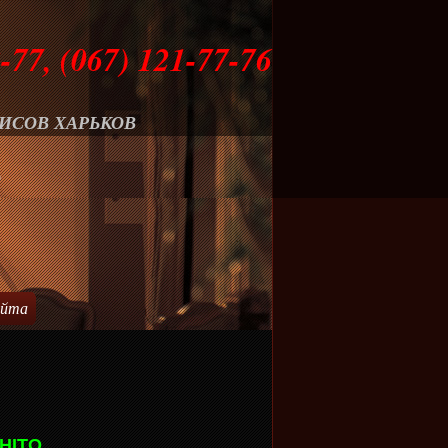
-77, (067) 121-77-76
ИСОВ ХАРЬКОВ
О
айта
SHITO